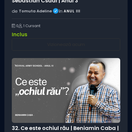
Sebastian Csadi | Anul 3
de
în
Tomuta Adeline
ANUL III
0
1 Cursant
Inclus
Vizionează acum
32. Ce este ochiul rău | Beniamin Caba |