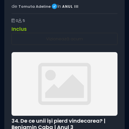
de
în
Tomuta Adeline
ANUL III
0
5
Inclus
Vizionează acum
34. De ce unii își pierd vindecarea? |
Beniamin Caba | Anul 3