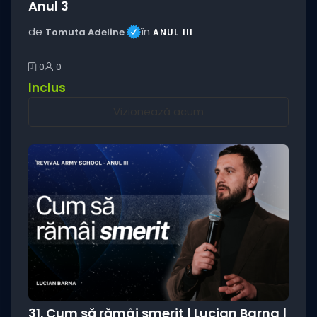
Anul 3
de
în
Tomuta Adeline
ANUL III
0
0
Inclus
Vizionează acum
31. Cum să rămâi smerit | Lucian Barna |