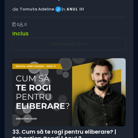
de
în
Tomuta Adeline
ANUL III
0
0
Inclus
Vizionează acum
33. Cum să te rogi pentru eliberare? |