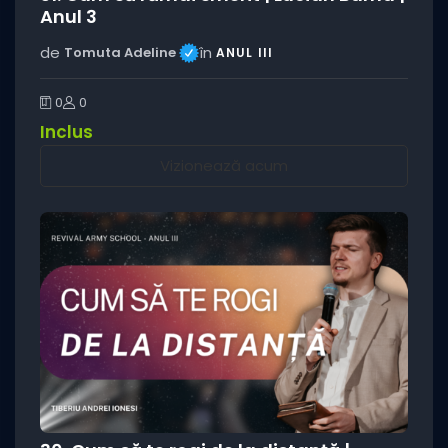
Anul 3
de
în
Tomuta Adeline
ANUL III
0
0
Inclus
Vizionează acum