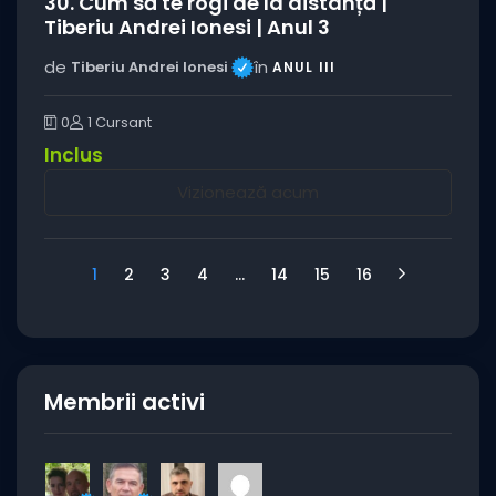
30. Cum să te rogi de la distanță |
Tiberiu Andrei Ionesi | Anul 3
de
în
Tiberiu Andrei Ionesi
ANUL III
0
1 Cursant
Inclus
Vizionează acum
1
2
3
4
…
14
15
16
Membrii activi