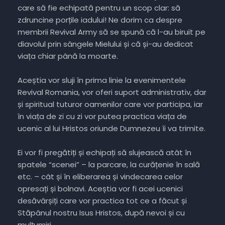
care să fie echipată pentru un scop clar: să
zdruncine porțile iadului! Ne dorim ca despre
membrii Revival Army să se spună că l-au biruit pe
diavolul prin sângele Mielului și că și-au dedicat
viața chiar până la moarte.
Aceștia vor sluji în prima linie la evenimentele
Revival Romania, vor oferi suport administrativ, dar
și spiritual tuturor oamenilor care vor participa, iar
în viața de zi cu zi vor putea practica viața de
ucenic al lui Hristos oriunde Dumnezeu îi va trimite.
Ei vor fi pregătiți și echipați să slujească atât în
spatele “scenei” – la parcare, la curățenie în sală
etc. – cât și în eliberarea și vindecarea celor
opresați și bolnavi. Aceștia vor fi acei ucenici
desăvârșiți care vor practica tot ce a făcut și
Stăpânul nostru Isus Hristos, după nevoi și cu
mulțumiri.