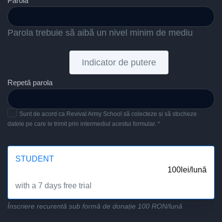
Parolă *
Parola trebuie să aibă un nivel minim de mediu
Indicator de putere
Repetă parola
Sunt de acord ca Revival Army School să colecteze și să stocheze
datele pe care le trimit prin intermediul acestui formular. *
STUDENT
100
lei
/
lună
with a 7 days free trial
Înscriere recurentă sub formă de donație 100 RON/lună