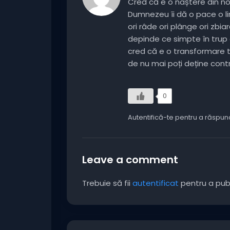
Cred că e o naștere din n
Dumnezeu îi dă o pace o li
ori râde ori plânge ori zbi
depinde ce simpte în trup 
cred că e o transformare 
de nu mai poți deține contr
0
Autentifică-te pentru a răspu
Leave a comment
Trebuie să fii
autentificat
pentru a pub