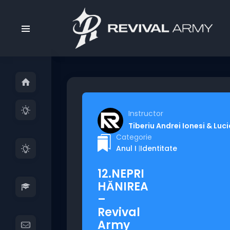
Instructor
Tiberiu Andrei Ionesi & Luc
Categorie
Anul I
Identitate
|
12.NEPRI
HĂNIREA
–
Revival
Army