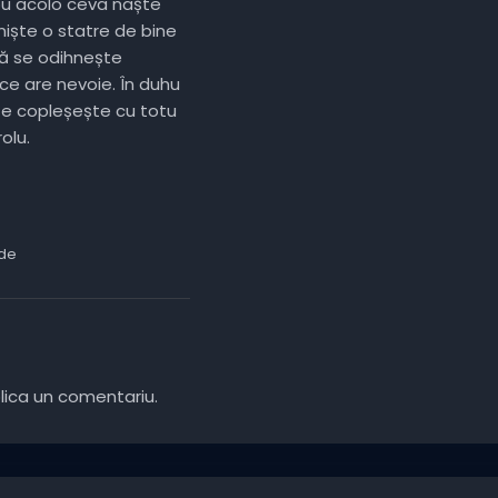
ou acolo ceva naște
niște o statre de bine
ară se odihnește
ce are nevoie. În duhu
te copleșește cu totu
olu.
nde
lica un comentariu.