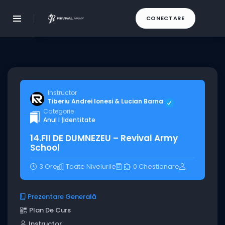
CONECTARE
Instructor
Tiberiu Andrei Ionesi & Lucian Barna
Categorie
Anul I
|
Identitate
14.FII DE DUMNEZEU – Revival Army
School
3 Ore
Toate Nivelurile
0 Chestionare
Prezentare Generală
Plan De Curs
Instructor