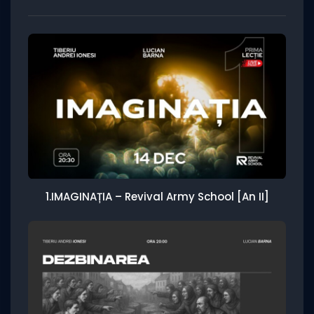
1.IMAGINAȚIA – Revival Army School [An II]