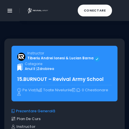
CONECTARE
Instructor
Tiberiu Andrei Ionesi & Lucian Barna
Categorie
Anul II
|
Zdrobirea
15.BURNOUT – Revival Army School
Pe Viață
Toate Nivelurile
0 Chestionare
Prezentare Generală
Plan De Curs
Instructor