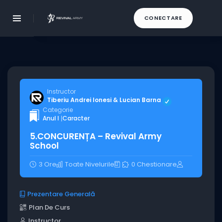
CONECTARE
Instructor
Tiberiu Andrei Ionesi & Lucian Barna
Categorie
Anul I
|
Caracter
5.CONCURENȚA – Revival Army
School
3 Ore
Toate Nivelurile
0 Chestionare
Prezentare Generală
Plan De Curs
Instructor